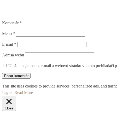
Komentár
*
Meno
*
E-mail
*
Adresa webu
Uložiť moje meno, e-mail a webovú stránku v tomto prehliadači 
This site uses cookies to provide services, personalized ads, and traf
I agree
Read More
Close